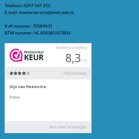
Telefoon: 0297 547 251
E-mail: klantenservice@bestcases.nl
KvK nummer: 70589631
BTW nummer: NL 858385557B01