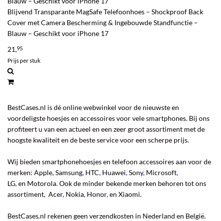
Blauw – Geschikt voor iPhone 17
Blijvend Transparante MagSafe Telefoonhoes – Shockproof Back
Cover met Camera Bescherming & Ingebouwde Standfunctie –
Blauw – Geschikt voor iPhone 17
21,
95
Prijs per stuk
BestCases.nl is dé online webwinkel voor de nieuwste en
voordeligste hoesjes en accessoires voor vele smartphones. Bij ons
profiteert u van een actueel en een zeer groot assortiment met de
hoogste kwaliteit en de beste service voor een scherpe prijs.
Wij bieden smartphonehoesjes en telefoon accessoires aan voor de
merken:
Apple,
Samsung
,
HTC
,
Huawei
,
Sony
,
Microsoft
,
LG
,
en
Motorola
. Ook de minder bekende merken behoren tot ons
assortiment,
Acer
,
Nokia
,
Honor
,
en
Xiaomi
.
BestCases.nl rekenen geen verzendkosten in Nederland en België.