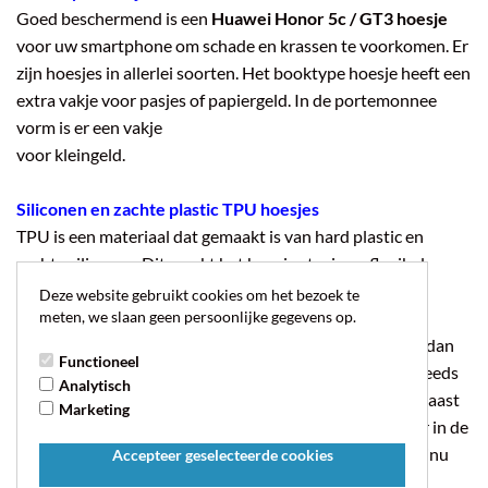
Goed beschermend is een
Huawei Honor 5c / GT3 hoesje
voor uw smartphone om schade en krassen te voorkomen. Er
zijn hoesjes in allerlei soorten. Het booktype hoesje heeft een
extra vakje voor pasjes of papiergeld. In de portemonnee
vorm is er een vakje
voor kleingeld.
Siliconen en zachte plastic TPU hoesjes
TPU is een materiaal dat gemaakt is van hard plastic en
zachte siliconen. Dit maakt het hoesje stevig en flexibel.
Deze website gebruikt cookies om het bezoek te
meten, we slaan geen persoonlijke gegevens op.
Autolader, oplader en powerbank
Omdat de batterijen van smartphones vaak niet langer dan
Functioneel
een dag mee gaan, wordt het opladen van je telefoon steeds
Analytisch
belangrijker. Eén in de tas, op je werk, in je auto en een naast
Marketing
de bank in de woonkamer. Het is handig om een oplader in de
buurt te hebben omdat we tegenwoordig allemaal continu
Accepteer geselecteerde cookies
bereikbaar willen zijn.