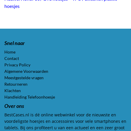
hoesjes
Snel naar
Home
Contact
Privacy Policy
Algemene Voorwaarden
Meestgestelde vragen
Retourneren
Klachten
Handleiding Telefoonhoesje
Over ons
BestCases.nl is dé online webwinkel voor de nieuwste en
voordeligste hoesjes en accessoires voor vele smartphones en
tablets. Bij ons profiteert u van een actueel en een zeer groot