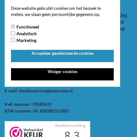
eigen productielijn!
Deze website gebruikt cookies om het bezoek te
meten, we slaan geen persoonlijke gegevens op.
Bestellingen voor 17:00 worden op werkdagen dezelfde dag
verzonden. We versturen bestellingen waar mogelijk goed
Functioneel
verpakt per brievenbuspost, zo hoeft u niet thuis te zijn op
Analytisch
het moment dat uw bestelling wordt bezorgd!
Marketing
Contact
Accepteer geselecteerde cookies
Best Cases V.O.F.
Constructieweg 8A
3641 SB Mijdrecht
Weiger cookies
Telefoon: 0297 547 251
E-mail: klantenservice@bestcases.nl
KvK nummer: 70589631
BTW nummer: NL 858385557B01