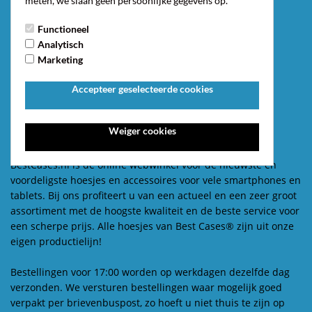
meten, we slaan geen persoonlijke gegevens op.
Home
Functioneel
Contact
Analytisch
Privacy Policy
Marketing
Algemene Voorwaarden
Meestgestelde vragen
Accepteer geselecteerde cookies
Retourneren
Klachten
Handleiding Telefoonhoesje
Weiger cookies
Over ons
BestCases.nl is dé online webwinkel voor de nieuwste en
voordeligste hoesjes en accessoires voor vele smartphones en
tablets. Bij ons profiteert u van een actueel en een zeer groot
assortiment met de hoogste kwaliteit en de beste service voor
een scherpe prijs. Alle hoesjes van Best Cases® zijn uit onze
eigen productielijn!
Bestellingen voor 17:00 worden op werkdagen dezelfde dag
verzonden. We versturen bestellingen waar mogelijk goed
verpakt per brievenbuspost, zo hoeft u niet thuis te zijn op