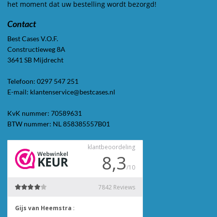
het moment dat uw bestelling wordt bezorgd!
Contact
Best Cases V.O.F.
Constructieweg 8A
3641 SB Mijdrecht
Telefoon: 0297 547 251
E-mail: klantenservice@bestcases.nl
KvK nummer: 70589631
BTW nummer: NL 858385557B01