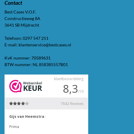
Contact
Best Cases V.O.F.
Constructieweg 8A
3641 SB Mijdrecht
Telefoon: 0297 547 251
E-mail: klantenservice@bestcases.nl
KvK nummer: 70589631
BTW nummer: NL 858385557B01