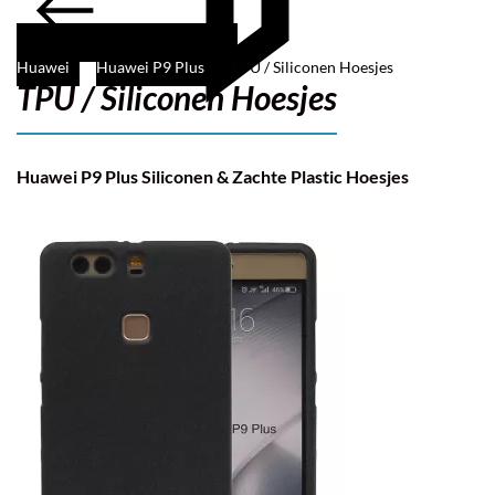
Huawei
Huawei P9 Plus
TPU / Siliconen Hoesjes
TPU / Siliconen Hoesjes
Huawei P9 Plus Siliconen & Zachte Plastic Hoesjes
Filter