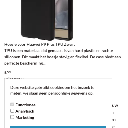
Hoesje voor Huawei P9 Plus TPU Zwart
TPU is een materiaal dat gemaakt is van hard plastic en zachte
siliconen. Dit maakt het hoesje stevig en flexibel. De case biedt een
perfecte bescherming...
95
8,
Prijs per stuk
Deze website gebruikt cookies om het bezoek te
meten, we slaan geen persoonlijke gegevens op.
Bookstyle hoesjes
Functioneel
Goed beschermend is een
Huawei P9 Plus
hoesje
voor uw
Analytisch
smartphone om schade en krassen te voorkomen. Er zijn
Marketing
hoesjes in allerlei soorten. Het booktype hoesje heeft een
extra vakje voor pasjes of papiergeld. In de portemonnee