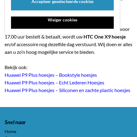
Accepteer geselecteerde cookies
vorm is er een vakje voor kleingeld.
Weiger cookies
Verzendkosten
Verzendkosten en transactiekosten zijn gratis. Indien u voor
17.00 uur bestelt & betaalt, wordt uw
HTC One X9 hoesje
en/of accessoire nog dezelfde dag verstuurd. Wij doen er alles
aan u zo’n hoog mogelijke service te bieden.
Bekijk ook:
Huawei P9 Plus hoesjes – Bookstyle hoesjes
Huawei P9 Plus hoesjes – Echt Lederen Hoesjes
Huawei P9 Plus hoesjes – Siliconen en zachte plastic hoesjes
Snel naar
Home