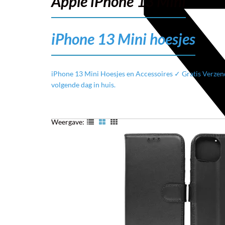
Apple iPhone 13 Mini
iPhone 13 Mini hoesjes
iPhone 13 Mini Hoesjes en Accessoires ✓ Gratis Verzen
volgende dag in huis.
Weergave: