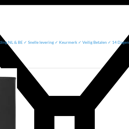
ding NL & BE ✓ Snelle levering ✓ Keurmerk ✓ Veilig Betalen ✓ 14 Dagen 