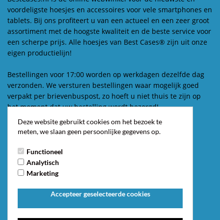
voordeligste hoesjes en accessoires voor vele smartphones en
tablets. Bij ons profiteert u van een actueel en een zeer groot
assortiment met de hoogste kwaliteit en de beste service voor
een scherpe prijs. Alle hoesjes van Best Cases® zijn uit onze
eigen productielijn!
Bestellingen voor 17:00 worden op werkdagen dezelfde dag
verzonden. We versturen bestellingen waar mogelijk goed
verpakt per brievenbuspost, zo hoeft u niet thuis te zijn op
het moment dat uw bestelling wordt bezorgd!
Deze website gebruikt cookies om het bezoek te
Contact
meten, we slaan geen persoonlijke gegevens op.
Best Cases V.O.F.
Functioneel
Constructieweg 8A
Analytisch
3641 SB Mijdrecht
Marketing
Telefoon: 0297 547 251
Accepteer geselecteerde cookies
E-mail: klantenservice@bestcases.nl
KvK nummer: 70589631