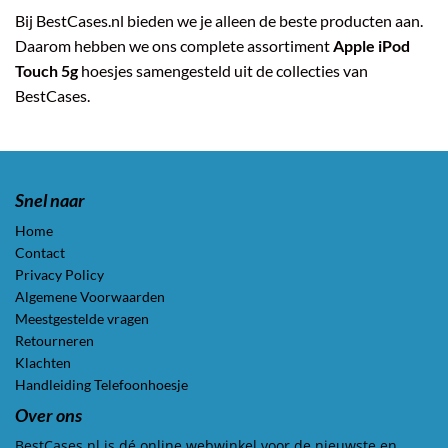
Bij BestCases.nl bieden we je alleen de beste producten aan.
Daarom hebben we ons complete assortiment
Apple iPod
Touch 5g
hoesjes samengesteld uit de collecties van
BestCases.
Snel naar
Home
Contact
Privacy Policy
Algemene Voorwaarden
Meestgestelde vragen
Retourneren
Klachten
Handleiding Telefoonhoesje
Over ons
BestCases.nl is dé online webwinkel voor de nieuwste en