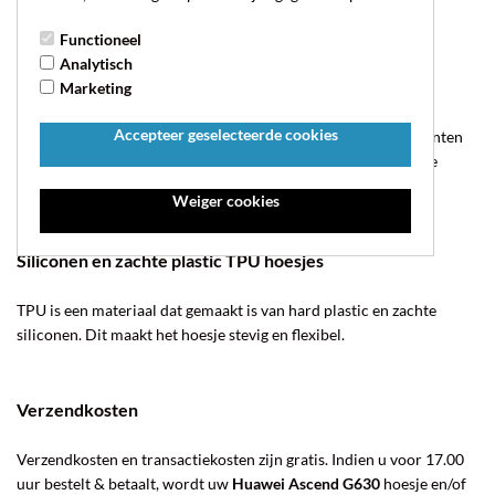
items passen makkelijk in de extra daarvoor bestemde vakjes.
Functioneel
Analytisch
Hardcase hoesjes
Marketing
Accepteer geselecteerde cookies
Hardcase hoesjes bieden bescherming aan de achter- en zijkanten
van uw telefoon. Deze telefoonhoesjes zijn gemaakt van harde
kunststof.
Weiger cookies
Siliconen en zachte plastic TPU hoesjes
TPU is een materiaal dat gemaakt is van hard plastic en zachte
siliconen. Dit maakt het hoesje stevig en flexibel.
Verzendkosten
Verzendkosten en transactiekosten zijn gratis. Indien u voor 17.00
uur bestelt & betaalt, wordt uw
Huawei Ascend G630
hoesje en/of