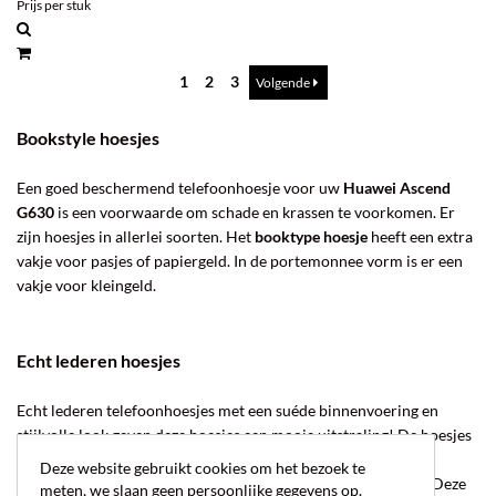
Prijs per stuk
1
2
3
Volgende
Bookstyle hoesjes
Een goed beschermend telefoonhoesje voor uw
Huawei Ascend
G630
is een voorwaarde om schade en krassen te voorkomen. Er
zijn hoesjes in allerlei soorten. Het
booktype hoesje
heeft een extra
vakje voor pasjes of papiergeld. In de portemonnee vorm is er een
vakje voor kleingeld.
Echt lederen hoesjes
Echt lederen telefoonhoesjes met een suéde binnenvoering en
stijlvolle look geven deze hoesjes een mooie uitstraling! De hoesjes
zijn tevens voorzien van een magneetsluiting.
Deze website gebruikt cookies om het bezoek te
Hebt u pasjes en briefgeld die u bij uw telefoon wilt houden? Deze
meten, we slaan geen persoonlijke gegevens op.