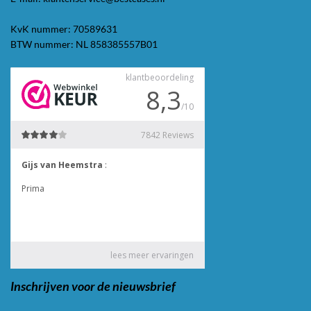
KvK nummer: 70589631
BTW nummer: NL 858385557B01
Inschrijven voor de nieuwsbrief