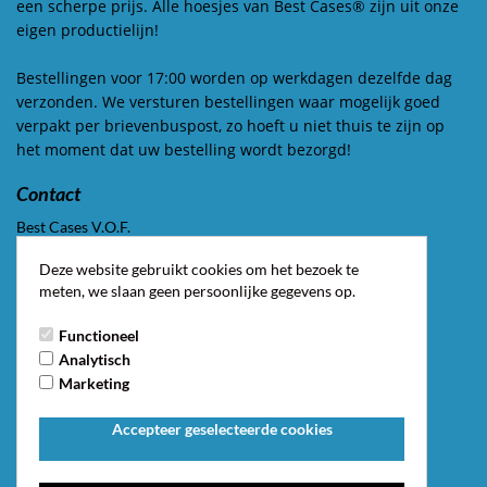
een scherpe prijs. Alle hoesjes van Best Cases® zijn uit onze
eigen productielijn!
Bestellingen voor 17:00 worden op werkdagen dezelfde dag
verzonden. We versturen bestellingen waar mogelijk goed
verpakt per brievenbuspost, zo hoeft u niet thuis te zijn op
het moment dat uw bestelling wordt bezorgd!
Contact
Best Cases V.O.F.
Constructieweg 8A
Deze website gebruikt cookies om het bezoek te
3641 SB Mijdrecht
meten, we slaan geen persoonlijke gegevens op.
Telefoon: 0297 547 251
Functioneel
E-mail: klantenservice@bestcases.nl
Analytisch
Marketing
KvK nummer: 70589631
BTW nummer: NL 858385557B01
Accepteer geselecteerde cookies