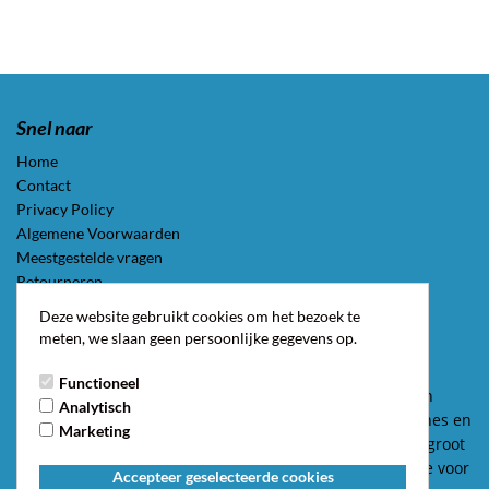
Snel naar
Home
Contact
Privacy Policy
Algemene Voorwaarden
Meestgestelde vragen
Retourneren
Klachten
Deze website gebruikt cookies om het bezoek te
Handleiding Telefoonhoesje
meten, we slaan geen persoonlijke gegevens op.
Over ons
Functioneel
BestCases.nl is dé online webwinkel voor de nieuwste en
Analytisch
voordeligste hoesjes en accessoires voor vele smartphones en
Marketing
tablets. Bij ons profiteert u van een actueel en een zeer groot
assortiment met de hoogste kwaliteit en de beste service voor
Accepteer geselecteerde cookies