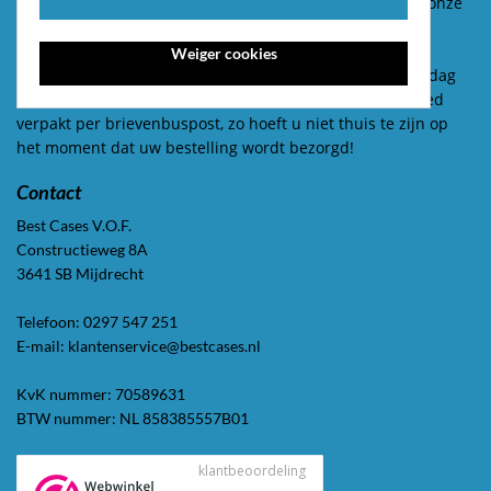
een scherpe prijs. Alle hoesjes van Best Cases® zijn uit onze
eigen productielijn!
Weiger cookies
Bestellingen voor 17:00 worden op werkdagen dezelfde dag
verzonden. We versturen bestellingen waar mogelijk goed
verpakt per brievenbuspost, zo hoeft u niet thuis te zijn op
het moment dat uw bestelling wordt bezorgd!
Contact
Best Cases V.O.F.
Constructieweg 8A
3641 SB Mijdrecht
Telefoon: 0297 547 251
E-mail: klantenservice@bestcases.nl
KvK nummer: 70589631
BTW nummer: NL 858385557B01